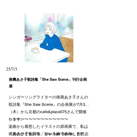
岡里奈 ／リック
25/7/3
南壽あさ子歌詩集「She Saw Scene」刊行企画
展
シンガーソングライターの南壽あさ子さんの
歌詩集『She Saw Scene』の企画展が7月3日
（木）から京都のcafe&place075さんで開催
します。
〜〜〜〜〜〜〜〜〜〜〜〜〜〜〜
楽曲から着想したイラストの原画展で、私は
「あのひとを待つ」という曲で参加します。
南壽あさ子歌詩集「She Saw Scene」刊行企