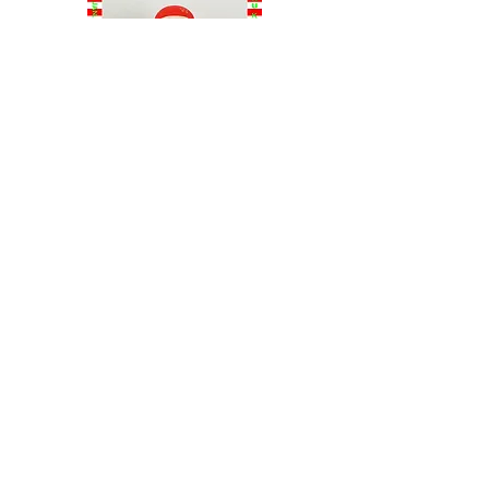
開催場所
ハンズ新宿2階
大どーぞ展で買えるもの
①dōzoのギフトチケット（100種類！）
もらった人が5つのアイテムから選んで受け
24/12/26
取れる、チケット型ギフト。
「ご自愛プリーズ！」「Hey MEEEEN！」
HAPPY JAN.
など、ユニークなギフトが勢揃い！
nuunu KYOTOさんに絵付したこけしをいく
②人気イラストレーターのアイテム（約300
つか出品しています。
点！）
1月末まで開催です。
これまで一緒にdōzoを盛り上げてくれたイラ
ストレーター23名のアイテムが大集合！
HAPPY JAN.
2024.12.26-2025.01.31