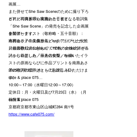
画展
また併せてShe Saw Sceneのために撮り下ろ
ピアノの弾き唄い南壽あさ子初となる歌詞集
された写真展示も実施いたします。
「She Saw Scene」の発売を記念した企画展
を開催します。
参加アーティスト（敬称略・五十音順）：
南壽あさ子の楽曲からピックアップした女性
市村ゆり／牛久保雅美／koji／ゴトーヒナコ
目線の歌12曲に対して、12名の女性絵師が各
／佐藤静紅／Sayaka／CYON／shoko*／その
詩から着想した「一人の女性」を描いたイラ
／ふじいよしみ／藤巻佐有梨／hoshi
ストの原画ならびに作品プリントを南壽あさ
子の歌詞の世界とともにお楽しみいただけま
2025年7月3日（木）～7月27日（日）
す。
cafe & place 075
10:00～17:00（水曜日12:00～17:00）
定休日：月・火曜日及び7月23日（水）（月
祝営業）
cafe & place 075
京都府京都市東山区山城町284 南1号
https://www.cafe075.com/