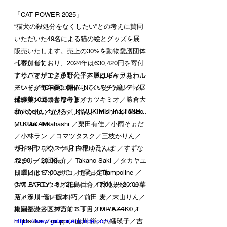
「CAT POWER 2025」
“猫犬の殺処分をなくしたい”との考えに賛同
いただいた49名による猫の絵とグッズを展示
販売いたします。売上の30%を動物愛護団体
へ寄付しており、2024年は630,420円を寄付
【参加者】
することができました。本展はギャラリール
アサバマリエ／芦野公平／ AZUSA ／あわい
モンドが毎年夏に開催しているチャリティ展
／いそ／ ICHGO CHA~N ／いとう瞳／牛久
示の第10回目となります。
保雅美／エリカワード／カツキミオ／勝倉大
【グッズでの参加者】
和／かわいちひろ／ KIMUKIMU ／ killdisco
amiebelle ／かわべしおん／ mishina／MIHO
／ Kumi Takahashi ／栗田有佳／小雨そぉだ
MURAKAMI
／小林ラン ／コマツタスク／三枝かりん／
サイトウユウスケ ／白根ゆたんぽ ／すずな
7月29日（火）ー8月10日（日）
みまり／須田浩介／ Takano Saki ／タカヤユ
12:00 ー 20:00
リエ／トミイマサコ／とも／ Trampoline ／
日曜日は17:00まで 月曜日定休
ナカムラユウキ／花島百合／番地規紗／日菜
CAT PARTY : 8月2日（土）17:00 ー 20:00
乃／深川 優／藤本 巧／前田 麦／末山りん／
ギャラリールモンド
松園量介／ミズカミエリカ／MIYAZAKI ／
東京都渋谷区神宮前６丁目３２−５−２０１
millitsuka ／muppi／山川 鎌／八幡瑛子／吉
https://www.galerielemonde.com/