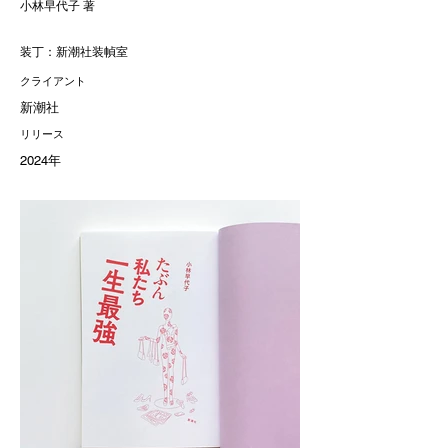
小林早代子 著
装丁：新潮社装幀室
クライアント
新潮社
リリース
2024年